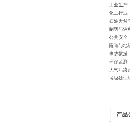
工业生产
化工行业
石油天然
制药与涂
公共安全
隧道与地
事故救援
环保监测
大气污染
垃圾处理
产品