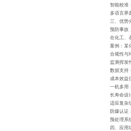
智能校准
多语言界
三、优势
预防事故
在化工、
案例：某
合规性与
监测挥发
数据支持
成本效益
一机多用
长寿命设
适应复杂
防爆认证：
预处理系
四、应用