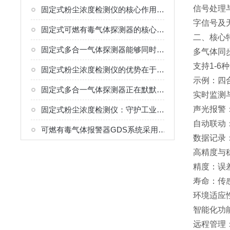
信号处理
固定式粉尘浓度检测仪的核心作用主要体现在这四个方面
字信号及无
固定式可燃有毒气体探测器的核心分类有哪些？
二、核心
固定式多合一气体探测器能够同时监测多种有害气体
多气体同
支持1-6
固定式粉尘浓度检测仪的优势在于它的连续性和稳定性
示例：四
固定式多合一气体探测器正在默默守护着无数人的安全
实时监测
声光报警
固定式粉尘浓度检测仪：守护工业呼吸安全
自动联动
可燃有毒气体报警器GDS系统采用了分布式结构+集中控制模式
数据记录
高精度与
精度：误
寿命：传
环境适应性
智能化功
远程管理