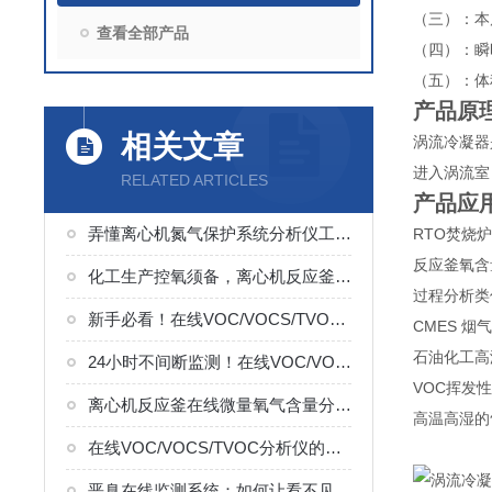
（三）：本
查看全部产品
（四）：瞬
（五）：体
产品原
相关文章
涡流冷凝器
进入涡流室
RELATED ARTICLES
产品应
弄懂离心机氮气保护系统分析仪工作过程，这些操作细节切莫忽视
RTO焚烧
反应釜氧含
化工生产控氧须备，离心机反应釜在线氧含量分析仪实用知识点汇总
过程分析类
新手必看！在线VOC/VOCS/TVOC分析仪使用技巧，告别数据偏差
CMES 烟
石油化工高
24小时不间断监测！在线VOC/VOCS/TVOC分析仪的关键使用要点
VOC挥发
离心机反应釜在线微量氧气含量分析仪咋用？这些要点记牢不踩坑
高温高湿的
在线VOC/VOCS/TVOC分析仪的运行过程分为三个步骤
恶臭在线监测系统：如何让看不见的污染无处遁形？