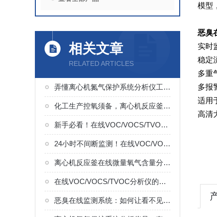
模型
恶臭
相关文章
实时
稳定
RELATED ARTICLES
多重
弄懂离心机氮气保护系统分析仪工作过程，这些操作细节切莫忽视
多报
适用
化工生产控氧须备，离心机反应釜在线氧含量分析仪实用知识点汇总
高清
新手必看！在线VOC/VOCS/TVOC分析仪使用技巧，告别数据偏差
24小时不间断监测！在线VOC/VOCS/TVOC分析仪的关键使用要点
离心机反应釜在线微量氧气含量分析仪咋用？这些要点记牢不踩坑
在线VOC/VOCS/TVOC分析仪的运行过程分为三个步骤
恶臭在线监测系统：如何让看不见的污染无处遁形？