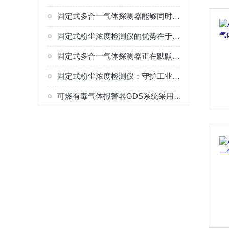
固定式多合一气体探测器能够同时监测多种有害气体
固定式粉尘浓度检测仪的优势在于它的连续性和稳定性
固定式多合一气体探测器正在默默守护着无数人的安全
固定式粉尘浓度检测仪：守护工业呼吸安全
可燃有毒气体报警器GDS系统采用了分布式结构+集中控制模式