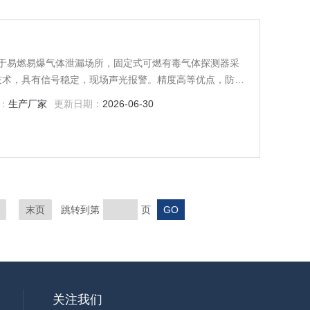
应用于易燃易爆气体泄漏场所，固定式可燃有毒气体探测器采
感器技术，具有信号稳定，现场声光报警。精度高等优点，防爆
：
生产厂家
更新日期：
2026-06-30
末页
跳转到第
页
关注我们