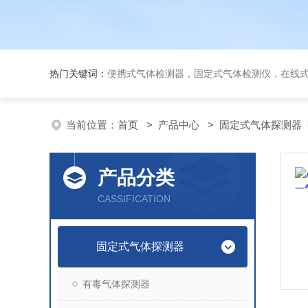
热门关键词：
便携式气体检测器，固定式气体检测仪，在线
当前位置：
首页
>
产品中心
>
固定式气体探测器
产品分类
CASSIFICATION
固定式气体探测器
有毒气体探测器