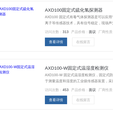
AXD100固定式硫化氢探测器
AXD100 固定式有毒气体探测器是可以应用
离子等传感器技术，具有信号稳定，现场声
所。
访问次数：
313
产品价格：
面议
厂商性质
查看详情
在线留言
AXD100-W固定式温湿度检测仪
AXD100-W 固定式温湿度检测仪，固定
于测量温度和湿度的工业级传感器装置，采
高、稳定性好等有点，防爆型设计方式适用
访问次数：
453
产品价格：
面议
厂商性质
查看详情
在线留言