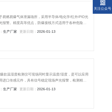
关注公众号
于易燃易爆气体泄漏场所，采用半导体/电化学/红外/PID光
光报警。精度高等优点，防爆接线方式适用于各种危险场
：
生产厂家
更新日期：
2026-01-13
式防爆款温湿度检测仪可现场同时显示温度/湿度，是可以应用
用进口传感元件，具有信号稳定现场声光报警，检测精度
于各种工业、农业温湿度测量场所。
：
生产厂家
更新日期：
2026-01-13