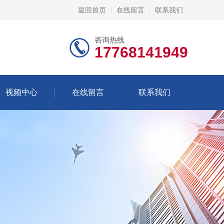
返回首页
在线留言
联系我们
咨询热线
17768141949
视频中心
在线留言
联系我们