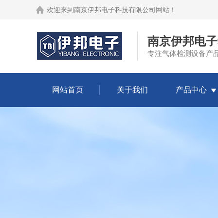
欢迎来到
南京伊邦电子科技有限公司网站
！
南京伊邦电子
专注气体检测设备产
网站首页
关于我们
产品中心