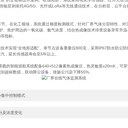
应”的全链条技术架构。在感知层，系统采用电化学传感器、红外光谱仪、
。传输层则依托4G/5G、光纤或LoRa等无线通信技术，在分析层，云平
在化工领域，系统通过梯度检测模式，针对厂界气体分层特性，对顶部(
高炉、焦炉周边的一氧化碳、氨气浓度，结合热成像技术排查设备异常升温
物等指标。
实现“全地形适配”。单节点设备重量仅800克，采用IP67防水防尘防
汽，延长传感器寿命至5年以上。
载的智能巡航系统配备640×512像素热成像仪，热灵敏度≤20mK，
动识别超标数据，联动降尘设备，使扬尘污染下降55%。
+集中控制模式
分及浓度变化