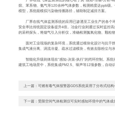
厂界在线气体监测系统的核心在于其“感知-传输-分析-响
烷、苯系物、氨气等120余种气体参数，检测精度达ppb级
模型，系统能模拟污染物传播路径，辅助制定减排方案。
厂界在线气体监测系统的应用已渗透至工业生产的各个环节。
安全率比传统固定设备提升4倍。冶金行业则通过实时监控
的采样探头，将烟气引入分析仪，准确检测氮氧化物、颗粒
面对工业现场的复杂环境，系统通过模块化设计与抗干扰技术
集成气液分离、涡流冷凝、疏水过滤模块，有效去除粉尘与水
智能化升级则体现在“感知-决策-执行”的闭环控制。系统搭
建筑工地场景中，系统集成PM2.5、噪声等12项参数，自
上一篇：
可燃有毒气体报警器GDS系统采用了分布式结构
下一篇：
受限空间气体检测仪可实时感知环境中的气体成