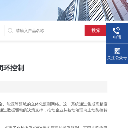
电话
关注公众号
闭环控制
金、能源等领域的立体化监测网络。这一系统通过集成高精度
更通过数据驱动的决策支持，推动企业从被动治理向主动防控转